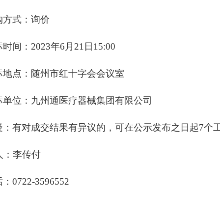
购方式：
询价
标时间：
2023年
6
月
21
日1
5
:00
标地点：
随州
市红十字会会议室
标单位：
九州通医疗器械集团有限公司
疑：
有对成交结果有异议的，可在公示发布之日起
7
个
人：
李传付
话：
07
22-3596552