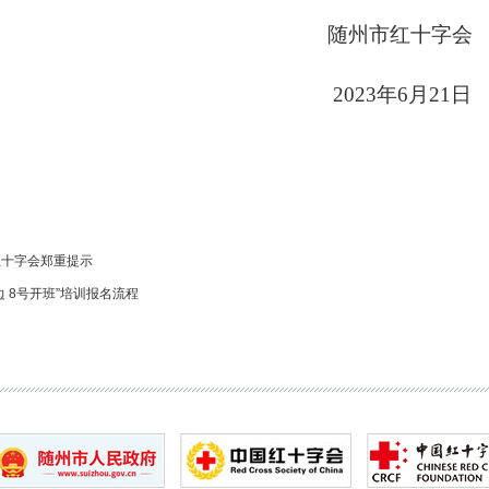
随州
市红十字会
2023年
6
月
21
日
红十字会郑重提示
边 8号开班”培训报名流程