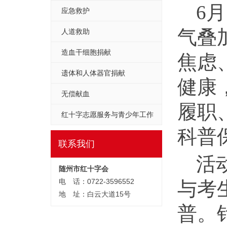
6
应急救护
气叠
人道救助
造血干细胞捐献
焦虑
遗体和人体器官捐献
健康
无偿献血
履职
红十字志愿服务与青少年工作
科普
联系我们
活
随州市红十字会
电 话：0722-3596552
与考
地 址：白云大道15号
普。