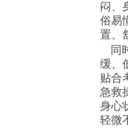
闷、
俗易
置、
同
缓、
贴合
急救
身心
轻微