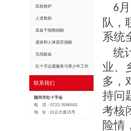
月
6
应急救护
人道救助
队，
造血干细胞捐献
系统
遗体和人体器官捐献
统
无偿献血
业、
红十字志愿服务与青少年工作
多，
联系我们
持问
随州市红十字会
电 话：0722-3596552
考核
地 址：白云大道15号
险情