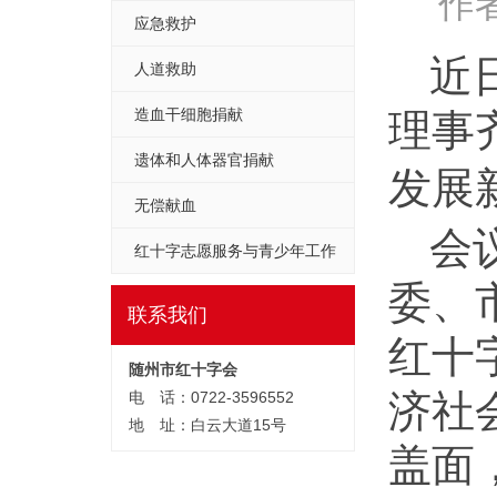
作者
应急救护
近
人道救助
造血干细胞捐献
理事
遗体和人体器官捐献
发展
无偿献血
会
红十字志愿服务与青少年工作
委、
联系我们
红十
随州市红十字会
济社
电 话：0722-3596552
地 址：白云大道15号
盖面